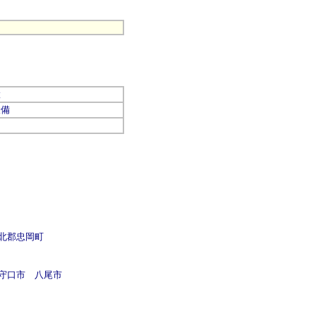
置
設備
北郡忠岡町
守口市
八尾市