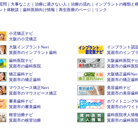
質問
｜
大事なこと
｜
治療に適さない人
｜
治療の流れ
｜
インプラントの種類と
ント体験談
｜
歯科医師向け情報
｜
再生医療のページ
｜
リンク
小児矯正ナビ
大阪の小児矯正
大阪インプラントNavi
インプラント認
箕面市のインプラント歯科
箕面市のインプ
歯科医院ナビ
大阪歯科医院ナ
箕面市の歯科医院
箕面市の歯科医
矯正歯科ナビ
大阪矯正歯科Nav
箕面市の矯正歯科
箕面市の矯正歯
マウスピース矯正Navi
美容歯科ナビ
箕面市のマウスピース矯正
箕面市の美容歯
審美歯科ナビ
ホワイトニングNa
箕面市の審美歯科
箕面市のホワイ
根管治療ナビ
歯科医院求人情
箕面市の根管治療
箕面市の歯科医