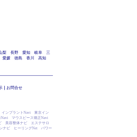
山梨
長野
愛知
岐阜
三
愛媛
徳島
香川
高知
示
｜
お問合せ
インプラントNavi
東京イン
avi
マウスピース矯正Navi
ビ
美容整体ナビ
エステサロ
ンナビ
ヒーリングNet
パワー