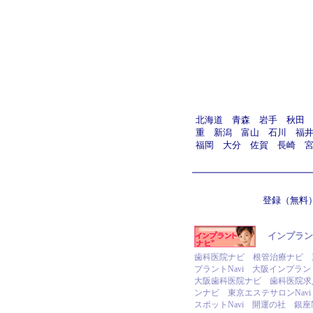
北海道
青森
岩手
秋田
重
新潟
富山
石川
福
福岡
大分
佐賀
長崎
登録（無料
インプラント
歯科医院ナビ
根管治療ナビ
プラントNavi
大阪インプラント
大阪歯科医院ナビ
歯科医院求
ンナビ
東京エステサロンNavi
スポットNavi
開運の社
銀座N