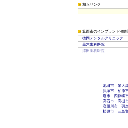
相互リンク
箕面市
のインプラント治療
徳岡デンタルクリニック
黒木歯科医院
澤田歯科医院
池田市
泉大
貝塚市
柏原
堺市
四條畷
高石市
高槻
寝屋川市
羽
松原市
三島