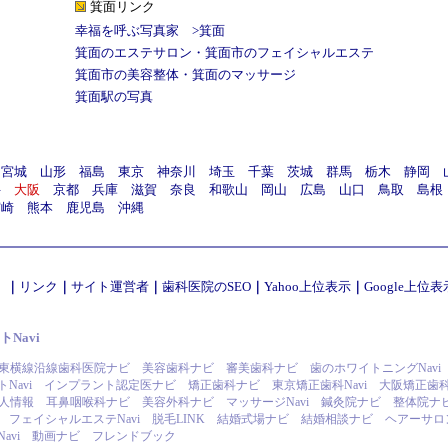
箕面リンク
幸福を呼ぶ写真家
>
箕面
箕面のエステサロン
・
箕面市のフェイシャルエステ
箕面市の美容整体
・
箕面のマッサージ
箕面駅の写真
宮城
山形
福島
東京
神奈川
埼玉
千葉
茨城
群馬
栃木
静岡
井
大阪
京都
兵庫
滋賀
奈良
和歌山
岡山
広島
山口
鳥取
島根
宮崎
熊本
鹿児島
沖縄
）
｜
リンク
｜
サイト運営者
｜
歯科医院のSEO
｜
Yahoo上位表示
｜
Google上位表
Navi
東横線沿線歯科医院ナビ
美容歯科ナビ
審美歯科ナビ
歯のホワイトニングNavi
Navi
インプラント認定医ナビ
矯正歯科ナビ
東京矯正歯科Navi
大阪矯正歯科N
人情報
耳鼻咽喉科ナビ
美容外科ナビ
マッサージNavi
鍼灸院ナビ
整体院ナ
フェイシャルエステNavi
脱毛LINK
結婚式場ナビ
結婚相談ナビ
ヘアーサロ
avi
動画ナビ
フレンドブック