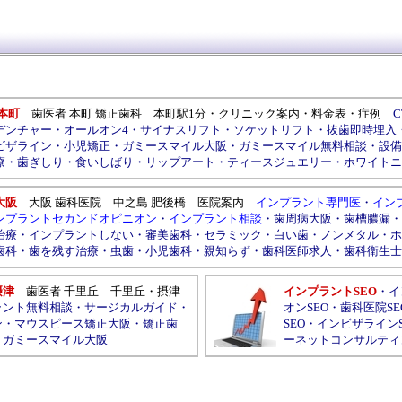
本町
歯医者 本町 矯正歯科
本町駅1分
・
クリニック案内
・
料金表
・
症例
C
デンチャー
・
オールオン4
・
サイナスリフト
・
ソケットリフト
・
抜歯即時埋入
ビザライン
・
小児矯正
・
ガミースマイル大阪
・
ガミースマイル無料相談
・
設備
療
・
歯ぎしり
・
食いしばり
・
リップアート
・
ティースジュエリー
・
ホワイトニ
大阪
大阪 歯科医院
中之島
肥後橋
医院案内
インプラント専門医
・
イン
ンプラントセカンドオピニオン
・
インプラント相談
・
歯周病大阪
・
歯槽膿漏
・
治療
・
インプラントしない
・
審美歯科
・
セラミック
・
白い歯
・
ノンメタル
・
ホ
歯科
・
歯を残す治療
・
虫歯
・
小児歯科
・
親知らず
・
歯科医師求人
・
歯科衛生士
摂津
歯医者 千里丘
千里丘
・
摂津
インプラントSEO
・
イ
ラント無料相談
・
サージカルガイド
・
オンSEO
・
歯科医院SE
ン
・
マウスピース矯正大阪
・
矯正歯
SEO
・
インビザラインS
・
ガミースマイル大阪
ーネットコンサルティ