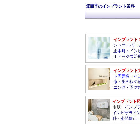
箕面市のインプラント歯科
インプラント 
ントオーバー
正本町
・
イン
ボトックス治
インプラント
ト周囲炎
・
イ
療
・
歯の根の
ニング
・
予防
インプラント
市駅
インプ
インビザライ
科
・
小児矯正