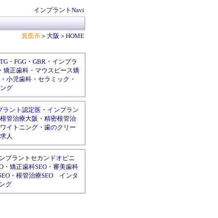
インプラントNavi
箕面市
＞
大阪
＞
HOME
TG
・
FGG
・
GBR
・
インプラ
・
矯正歯科
・
マウスピース矯
・
小児歯科
・
セラミック
・
ング
プラント認定医
・
インプラン
根管治療大阪
・
精密根管治
ワイトニング
・
歯のクリー
求人
ンプラントセカンドオピニ
O
・
矯正歯科SEO
・
審美歯科
EO
・
根管治療SEO
インタ
ング