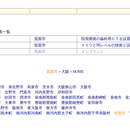
医一覧
箕面市
院長開発の歯科用ＣＴを設
箕面市
ドイツと同レベルの技術と
箕面市
インプラント
箕面市
＞
大阪
＞
HOME
津市
泉佐野市
和泉市
茨木市
大阪狭山市
大阪市
市
交野市
門真市
河内長野市
岸和田市
市
吹田市
摂津市
泉南郡熊取町
泉南郡田尻町
泉南郡岬町
泉南市
泉
市
大東市
豊中市
豊能郡豊能町
豊能郡能勢町
富田林市
曳野市
阪南市
東大阪市
枚方市
藤井寺市
郡島本町
南河内郡河南町
南河内郡太子町
南河内郡千早赤阪村
箕面市