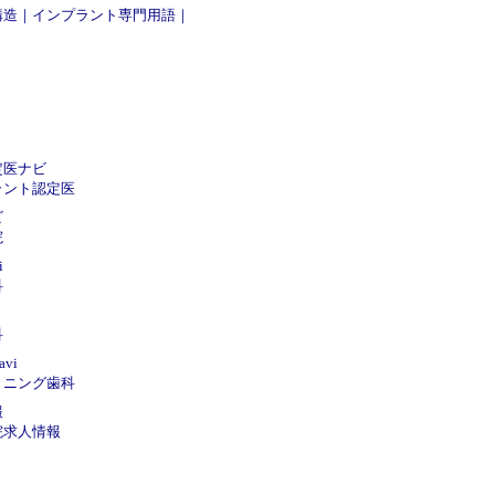
構造
｜
インプラント専門用語
｜
定医ナビ
ラント認定医
ビ
院
i
科
科
vi
トニング歯科
報
院求人情報