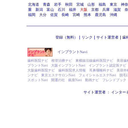
北海道
青森
岩手
秋田
宮城
山形
福島
東京
神
重
新潟
富山
石川
福井
大阪
京都
兵庫
滋賀
福岡
大分
佐賀
長崎
宮崎
熊本
鹿児島
沖縄
登録（無料）
｜
リンク
｜
サイト運営者
｜
歯
インプラントNavi
歯科医院ナビ
根管治療ナビ
東横線沿線歯科医院ナビ
美容歯
プラントNavi
大阪インプラントNavi
インプラント認定医ナビ
大阪歯科医院ナビ
歯科医院求人情報
耳鼻咽喉科ナビ
美容外
ンナビ
東京エステサロンNavi
フェイシャルエステNavi
脱毛L
スポットNavi
開運の社
銀座Navi
動画ナビ
フレンドブック
サイト運営者 ：
インター