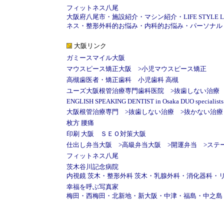
フィットネス八尾
大阪府八尾市
・
施設紹介
・
マシン紹介
・
LIFE STYLE
ネス
・
整形外科的お悩み
・
内科的お悩み
・
パーソナル
大阪リンク
ガミースマイル大阪
マウスピース矯正大阪
>
小児マウスピース矯正
高槻歯医者・矯正歯科
小児歯科 高槻
ユーズ大阪根管治療専門歯科医院
>
抜歯しない治療
ENGLISH SPEAKING DENTIST in Osaka DUO specialists d
大阪根管治療専門
>
抜歯しない治療
>
抜かない治療
枚方 腰痛
印刷 大阪
ＳＥＯ対策大阪
仕出し弁当大阪
>
高級弁当大阪
>
開運弁当
>
ステ
フィットネス八尾
茨木谷川記念病院
内視鏡 茨木
・
整形外科 茨木
・
乳腺外科
・
消化器科
・
幸福を呼ぶ写真家
梅田
・
西梅田
・
北新地
・
新大阪
・
中津
・
福島
・
中之島