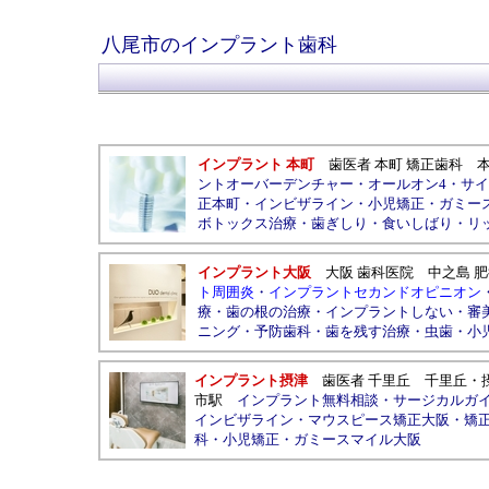
八尾市のインプラント歯科
インプラント 本町
歯医者 本町 矯正歯科
ントオーバーデンチャー
・
オールオン4
・
サイ
正本町
・
インビザライン
・
小児矯正
・
ガミー
ボトックス治療
・
歯ぎしり
・
食いしばり
・
リ
インプラント大阪
大阪 歯科医院
中之島
肥
ト周囲炎
・
インプラントセカンドオピニオン
療
・
歯の根の治療
・
インプラントしない
・
審
ニング
・
予防歯科
・
歯を残す治療
・
虫歯
・
小
インプラント摂津
歯医者 千里丘
千里丘
・
市駅
インプラント無料相談
・
サージカルガ
インビザライン
・
マウスピース矯正大阪
・
矯
科
・
小児矯正
・
ガミースマイル大阪