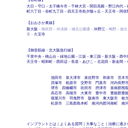
大日
－
守口
－
太子橋今市
－
千林大宮
－
関目高殿
－
野江内代
－
町六丁目
－
谷町九丁目
－
四天王寺前夕陽ヶ丘
－
天王寺
－
阿倍
【おおさか東線】
新大阪
－南吹田－JR淡路－城北公園通－
JR野江
－鴫野－放出
美－
久宝寺
【御堂筋線・北大阪急行線】
千里中央
－
桃山台
－
緑地公園
－
江坂
－
東三国
－
新大阪
－
西中
天王寺
－
昭和町
－
西田辺
－
長居
－
あびこ
－
北花田
－
新金岡
－
池田市
泉大津市
泉佐野市
和泉市
茨木
貝塚市
柏原市
交野市
門真市
河内長野
堺市
四條畷市
吹田市
摂津市
泉南郡熊
高石市
高槻市
大東市
豊中市
豊能郡豊
寝屋川市
羽曳野市
阪南市
東大阪市
枚
松原市
三島郡島本町
南河内郡河南町
南
インプラントとは
｜
よくある質問
｜
大事なこと
｜
治療に適さ