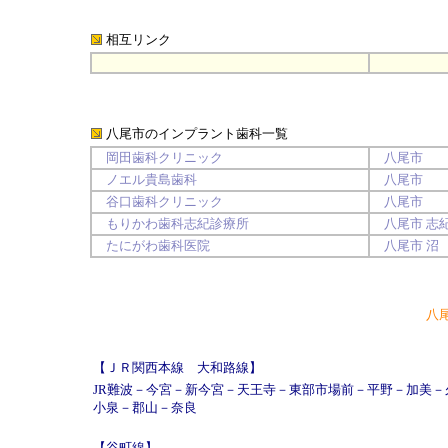
相互リンク
八尾市
のインプラント歯科一覧
岡田歯科クリニック
八尾市
ノエル貴島歯科
八尾市
谷口歯科クリニック
八尾市
もりかわ歯科志紀診療所
八尾市
志
たにがわ歯科医院
八尾市
沼
八
【ＪＲ関西本線 大和路線】
JR難波
－
今宮
－
新今宮
－
天王寺
－
東部市場前
－
平野
－
加美
－
小泉
－
郡山
－
奈良
【谷町線】