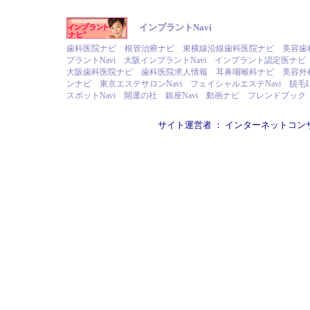
インプラントNavi
歯科医院ナビ
根管治療ナビ
東横線沿線歯科医院ナビ
美容歯
プラントNavi
大阪インプラントNavi
インプラント認定医ナビ
大阪歯科医院ナビ
歯科医院求人情報
耳鼻咽喉科ナビ
美容外
ンナビ
東京エステサロンNavi
フェイシャルエステNavi
脱毛L
スポットNavi
開運の社
銀座Navi
動画ナビ
フレンドブック
サイト運営者 ：
インターネットコン