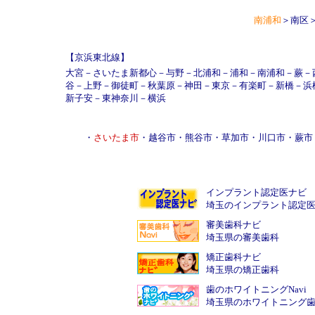
南浦和
＞南区
【京浜東北線】
大宮
－
さいたま新都心
－
与野
－
北浦和
－
浦和
－
南浦和
－
蕨
－
谷
－
上野
－
御徒町
－
秋葉原
－
神田
－
東京
－
有楽町
－
新橋
－
浜
新子安
－
東神奈川
－
横浜
・
さいたま市
・
越谷市
・
熊谷市
・
草加市
・
川口市
・
蕨市
インプラント認定医ナビ
埼玉のインプラント認定
審美歯科ナビ
埼玉県の審美歯科
矯正歯科ナビ
埼玉県の矯正歯科
歯のホワイトニングNavi
埼玉県のホワイトニング