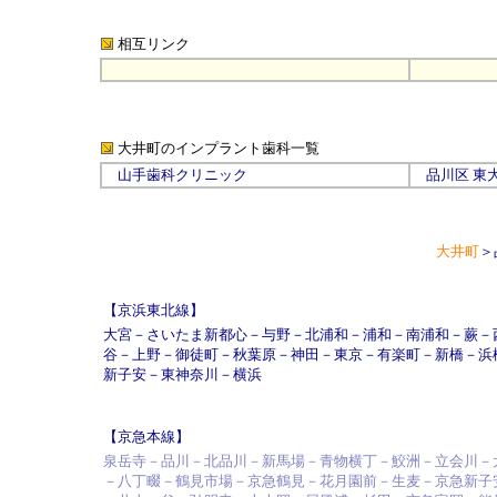
相互リンク
大井町のインプラント歯科
一覧
山手歯科クリニック
品川区
東
大井町
＞
【京浜東北線】
大宮
－
さいたま新都心
－
与野
－
北浦和
－
浦和
－
南浦和
－
蕨
－
谷
－
上野
－
御徒町
－
秋葉原
－
神田
－
東京
－
有楽町
－
新橋
－
浜
新子安
－
東神奈川
－
横浜
【京急本線】
泉岳寺－品川－北品川－新馬場－青物横丁－鮫洲－立会川－
－八丁畷－鶴見市場－京急鶴見－花月園前－生麦－京急新子