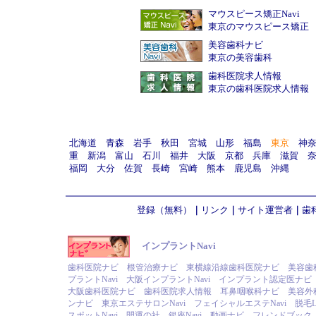
マウスピース矯正Navi
東京のマウスピース矯正
美容歯科ナビ
東京の美容歯科
歯科医院求人情報
東京の歯科医院求人情報
北海道
青森
岩手
秋田
宮城
山形
福島
東京
神
重
新潟
富山
石川
福井
大阪
京都
兵庫
滋賀
福岡
大分
佐賀
長崎
宮崎
熊本
鹿児島
沖縄
登録（無料）
｜
リンク
｜
サイト運営者
｜
歯
インプラントNavi
歯科医院ナビ
根管治療ナビ
東横線沿線歯科医院ナビ
美容歯
プラントNavi
大阪インプラントNavi
インプラント認定医ナビ
大阪歯科医院ナビ
歯科医院求人情報
耳鼻咽喉科ナビ
美容外
ンナビ
東京エステサロンNavi
フェイシャルエステNavi
脱毛L
スポットNavi
開運の社
銀座Navi
動画ナビ
フレンドブック