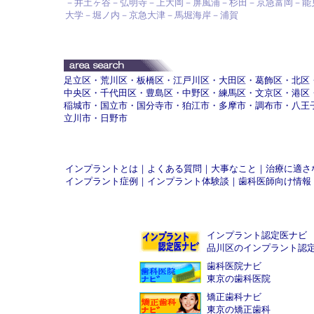
－井土ヶ谷－弘明寺－上大岡－屏風浦－杉田－京急富岡－能
大学－堀ノ内－京急大津－馬堀海岸－浦賀
足立区
・
荒川区
・
板橋区
・
江戸川区
・
大田区
・
葛飾区
・
北区
中央区
・
千代田区
・
豊島区
・
中野区
・
練馬区
・
文京区
・
港区
稲城市
・
国立市
・
国分寺市
・
狛江市
・
多摩市
・
調布市
・
八王
立川市
・
日野市
インプラントとは
｜
よくある質問
｜
大事なこと
｜
治療に適さ
インプラント症例
｜
インプラント体験談
｜
歯科医師向け情報
インプラント認定医ナビ
品川区のインプラント認
歯科医院ナビ
東京の歯科医院
矯正歯科ナビ
東京の矯正歯科