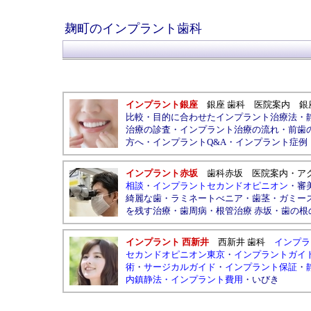
麹町のインプラント歯科
インプラント銀座
銀座 歯科
医院案内
銀
比較
・
目的に合わせたインプラント治療法
・
治療の診査
・
インプラント治療の流れ
・
前歯
方へ
・
インプラントQ&A
・
インプラント症例
インプラント赤坂
歯科赤坂
医院案内
・
ア
相談
・
インプラントセカンドオピニオン
・
審
綺麗な歯
・
ラミネートべニア
・
歯茎
・
ガミー
を残す治療
・
歯周病
・
根管治療 赤坂
・
歯の根
インプラント 西新井
西新井 歯科
インプラ
セカンドオピニオン東京
・
インプラントガイ
術
・
サージカルガイド
・
インプラント保証
・
内鎮静法
・
インプラント費用
・
いびき