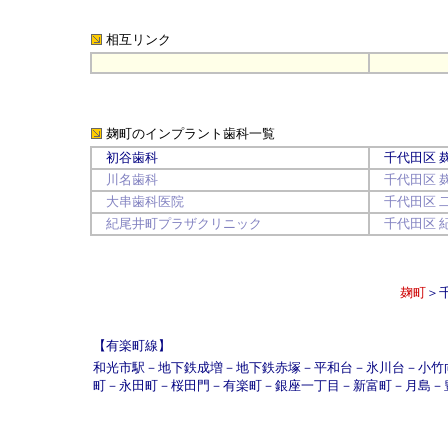
相互リンク
麹町のインプラント歯科
一覧
初谷歯科
千代田区
川名歯科
千代田区
大串歯科医院
千代田区
紀尾井町プラザクリニック
千代田区
麹町
＞
【有楽町線】
和光市駅
－
地下鉄成増
－
地下鉄赤塚
－
平和台
－
氷川台
－
小竹
町
－
永田町
－
桜田門
－
有楽町
－
銀座一丁目
－
新富町
－
月島
－