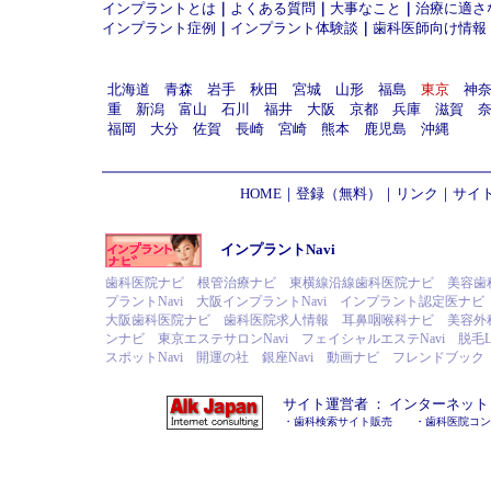
インプラントとは
｜
よくある質問
｜
大事なこと
｜
治療に適さ
インプラント症例
｜
インプラント体験談
｜
歯科医師向け情報
北海道
青森
岩手
秋田
宮城
山形
福島
東京
神
重
新潟
富山
石川
福井
大阪
京都
兵庫
滋賀
福岡
大分
佐賀
長崎
宮崎
熊本
鹿児島
沖縄
HOME
｜
登録（無料）
｜
リンク
｜
サイ
インプラントNavi
歯科医院ナビ
根管治療ナビ
東横線沿線歯科医院ナビ
美容歯
プラントNavi
大阪インプラントNavi
インプラント認定医ナビ
大阪歯科医院ナビ
歯科医院求人情報
耳鼻咽喉科ナビ
美容外
ンナビ
東京エステサロンNavi
フェイシャルエステNavi
脱毛L
スポットNavi
開運の社
銀座Navi
動画ナビ
フレンドブック
サイト運営者 ：
インターネット
・
歯科検索サイト販売
・
歯科医院コン