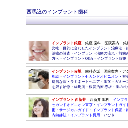
西馬込のインプラント歯科
インプラント銀座
銀座 歯科
医院案内
銀
比較
・
目的に合わせたインプラント治療法
・
治療の診査
・
インプラント治療の流れ
・
前歯
方へ
・
インプラントQ&A
・
インプラント症例
インプラント赤坂
歯科赤坂
医院案内
・
ア
相談
・
インプラントセカンドオピニオン
・
審
綺麗な歯
・
ラミネートべニア
・
歯茎
・
ガミー
を残す治療
・
歯周病
・
根管治療 赤坂
・
歯の根
インプラント 西新井
西新井 歯科
インプラ
セカンドオピニオン東京
・
インプラントガイ
術
・
サージカルガイド
・
インプラント保証
・
内鎮静法
・
インプラント費用
・
いびき