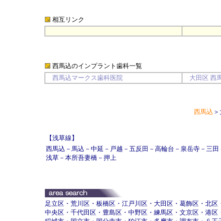
相互リンク
西馬込のインプラント歯科
一覧
西馬込マークス歯科医院
大田区
西
西馬込
＞
【浅草線】
西馬込
－
馬込
－
中延
－
戸越
－
五反田
－
高輪台
－
泉岳寺
－
三田
浅草
－
本所吾妻橋
－
押上
足立区
・
荒川区
・
板橋区
・
江戸川区
・
大田区
・
葛飾区
・
北区
中央区
・
千代田区
・
豊島区
・
中野区
・
練馬区
・
文京区
・
港区