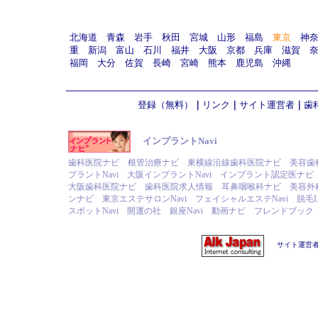
北海道
青森
岩手
秋田
宮城
山形
福島
東京
神
重
新潟
富山
石川
福井
大阪
京都
兵庫
滋賀
福岡
大分
佐賀
長崎
宮崎
熊本
鹿児島
沖縄
登録（無料）
｜
リンク
｜
サイト運営者
｜
歯
インプラントNavi
歯科医院ナビ
根管治療ナビ
東横線沿線歯科医院ナビ
美容歯
プラントNavi
大阪インプラントNavi
インプラント認定医ナビ
大阪歯科医院ナビ
歯科医院求人情報
耳鼻咽喉科ナビ
美容外
ンナビ
東京エステサロンNavi
フェイシャルエステNavi
脱毛L
スポットNavi
開運の社
銀座Navi
動画ナビ
フレンドブック
サイト運営者