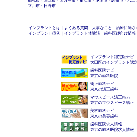
稲城市
・
国立市
・
国分寺市
・
狛江市
・
多摩市
・
調布市
・
八王
立川市
・
日野市
インプラントとは
｜
よくある質問
｜
大事なこと
｜
治療に適さ
インプラント症例
｜
インプラント体験談
｜
歯科医師向け情報
インプラント認定医ナビ
大田区のインプラント認
歯科医院ナビ
東京の歯科医院
矯正歯科ナビ
東京の矯正歯科
マウスピース矯正Navi
東京のマウスピース矯正
美容歯科ナビ
東京の美容歯科
歯科医院求人情報
東京の歯科医院求人情報