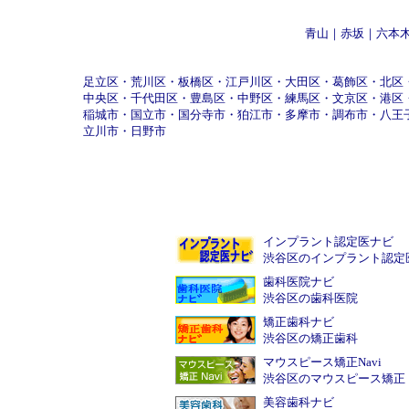
青山
｜
赤坂
｜
六本
足立区
・
荒川区
・
板橋区
・
江戸川区
・
大田区
・
葛飾区
・
北区
中央区
・
千代田区
・
豊島区
・
中野区
・
練馬区
・
文京区
・
港区
稲城市
・
国立市
・
国分寺市
・
狛江市
・
多摩市
・
調布市
・
八王
立川市
・
日野市
インプラント認定医ナビ
渋谷区のインプラント認定
歯科医院ナビ
渋谷区の歯科医院
矯正歯科ナビ
渋谷区の矯正歯科
マウスピース矯正Navi
渋谷区のマウスピース矯正
美容歯科ナビ