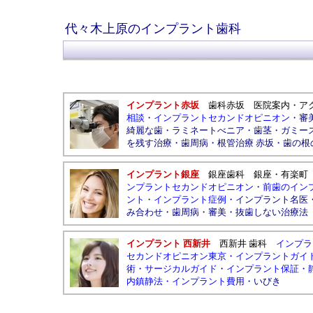
代々木上原のインプラント歯科
インプラント赤坂
歯科赤坂
医院案内
・
ア
相談
・
インプラントセカンドオピニオン
・
審
綺麗な歯
・
ラミネートべニア
・
歯茎
・
ガミー
を残す治療
・
歯周病
・
根管治療 赤坂
・
歯の根
インプラント銀座
銀座歯科
銀座
・
有楽町
ンプラントセカンドオピニオン
・
前歯のイン
ント
・
インプラント症例
・
インプラント名医
み合わせ
・
歯周病
・
審美
・
抜歯しない治療法
インプラント 西新井
西新井 歯科
インプラ
セカンドオピニオン東京
・
インプラントガイ
術
・
サージカルガイド
・
インプラント保証
・
内鎮静法
・
インプラント費用
・
いびき