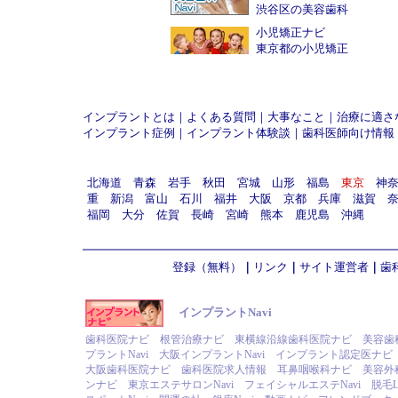
渋谷区の美容歯科
小児矯正ナビ
東京都の小児矯正
インプラントとは
｜
よくある質問
｜
大事なこと
｜
治療に適さ
インプラント症例
｜
インプラント体験談
｜
歯科医師向け情報
北海道
青森
岩手
秋田
宮城
山形
福島
東京
神
重
新潟
富山
石川
福井
大阪
京都
兵庫
滋賀
福岡
大分
佐賀
長崎
宮崎
熊本
鹿児島
沖縄
登録（無料）
｜
リンク
｜
サイト運営者
｜
歯
インプラントNavi
歯科医院ナビ
根管治療ナビ
東横線沿線歯科医院ナビ
美容歯
プラントNavi
大阪インプラントNavi
インプラント認定医ナビ
大阪歯科医院ナビ
歯科医院求人情報
耳鼻咽喉科ナビ
美容外
ンナビ
東京エステサロンNavi
フェイシャルエステNavi
脱毛L