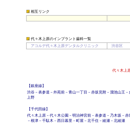
相互リンク
代々木上原のインプラント歯科
一覧
アコルデ代々木上原デンタルクリニック
渋谷区
代々木上
【銀座線】
渋谷
－
表参道
－
外苑前
－
青山一丁目
－
赤坂見附
－
溜池山王
－
上野
【千代田線】
代々木上原
－
代々木公園
－
明治神宮前
－
表参道
－
乃木坂
－
赤
－
根津
－
千駄木
－
西日暮里
－
町屋
－
北千住
－
綾瀬
－
北綾瀬