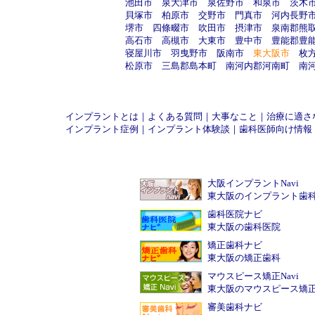
池田市
泉大津市
泉佐野市
和泉市
茨木
貝塚市
柏原市
交野市
門真市
河内長野
堺市
四條畷市
吹田市
摂津市
泉南郡熊
高石市
高槻市
大東市
豊中市
豊能郡豊
寝屋川市
羽曳野市
阪南市
東大阪市
枚
松原市
三島郡島本町
南河内郡河南町
南
インプラントとは
｜
よくある質問
｜
大事なこと
｜
治療に適さ
インプラント症例
｜
インプラント体験談
｜
歯科医師向け情報
大阪インプラントNavi
東大阪のインプラント歯
歯科医院ナビ
東大阪の歯科医院
矯正歯科ナビ
東大阪の矯正歯科
マウスピース矯正Navi
東大阪のマウスピース矯
審美歯科ナビ