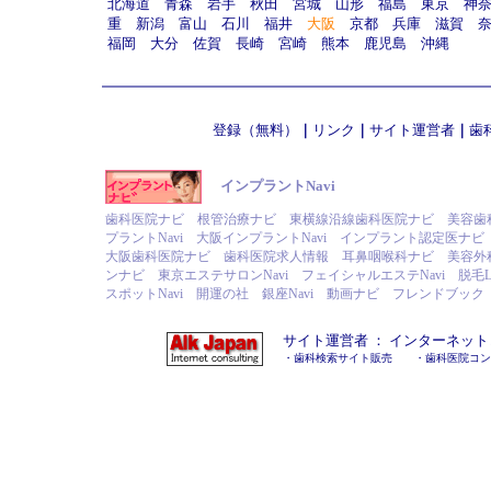
北海道
青森
岩手
秋田
宮城
山形
福島
東京
神
重
新潟
富山
石川
福井
大阪
京都
兵庫
滋賀
福岡
大分
佐賀
長崎
宮崎
熊本
鹿児島
沖縄
登録（無料）
｜
リンク
｜
サイト運営者
｜
歯
インプラントNavi
歯科医院ナビ
根管治療ナビ
東横線沿線歯科医院ナビ
美容歯
プラントNavi
大阪インプラントNavi
インプラント認定医ナビ
大阪歯科医院ナビ
歯科医院求人情報
耳鼻咽喉科ナビ
美容外
ンナビ
東京エステサロンNavi
フェイシャルエステNavi
脱毛L
スポットNavi
開運の社
銀座Navi
動画ナビ
フレンドブック
サイト運営者 ：
インターネット
・
歯科検索サイト販売
・
歯科医院コン