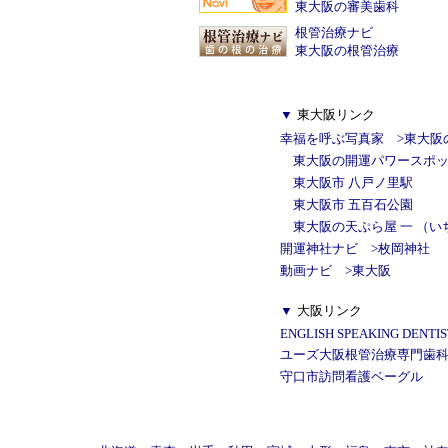
東大阪の審美歯科
根管治療ナビ
東大阪の根管治療
▼
東大阪リンク
幸福を呼ぶ写真家
>
東大阪
東大阪の開運パワースポッ
東大阪市 八戸ノ里駅
東大阪市 五百石公園
東大阪の天ぷら屋 一 （い
開運神社ナビ
>
枚岡神社
動画ナビ
>
東大阪
▼
大阪リンク
ENGLISH SPEAKING DENTIST in
ユーズ大阪根管治療専門歯
守口市訪問看護ベーグル