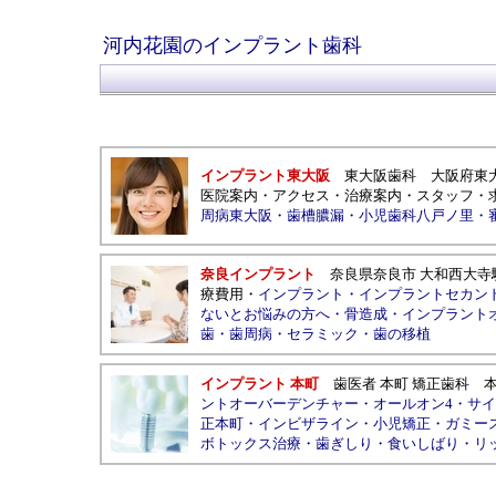
河内花園のインプラント歯科
インプラント東大阪
東大阪歯科
大阪府東
医院案内
・
アクセス
・
治療案内
・
スタッフ
・
周病東大阪
・
歯槽膿漏
・
小児歯科八戸ノ里
・
奈良インプラント
奈良県奈良市
大和西大寺
療費用
・
インプラント
・
インプラントセカン
ないとお悩みの方へ
・
骨造成
・
インプラント
歯
・
歯周病
・
セラミック
・
歯の移植
インプラント 本町
歯医者 本町 矯正歯科
ントオーバーデンチャー
・
オールオン4
・
サイ
正本町
・
インビザライン
・
小児矯正
・
ガミー
ボトックス治療
・
歯ぎしり
・
食いしばり
・
リ