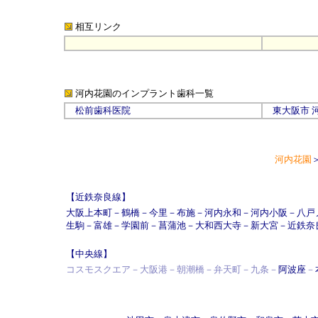
相互リンク
河内花園のインプラント
歯科一覧
松前歯科医院
東大阪市
河内花園
【近鉄奈良線】
大阪上本町
－
鶴橋
－
今里
－
布施
－
河内永和
－
河内小阪
－
八戸
生駒
－
富雄
－
学園前
－
菖蒲池
－
大和西大寺
－
新大宮
－
近鉄奈
【中央線】
コスモスクエア－大阪港－朝潮橋－弁天町－九条－
阿波座
－