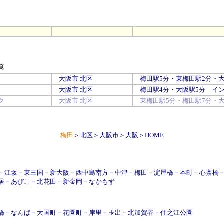
覧
大阪市
北区
梅田
駅5分・
東梅田
駅2分・
大阪市
北区
梅田
駅4分・
大阪
駅5分
イ
ク
大阪市
北区
東梅田
駅5分・
梅田
駅7分・
梅田
＞
北区
＞
大阪市
＞
大阪
＞
HOME
－
江坂
－
東三国
－
新大阪
－
西中島南方
－
中津
－
梅田
－
淀屋橋
－
本町
－
心斎橋
居
－
あびこ
－
北花田
－
新金岡
－
なかもず
橋
－
なんば
－
大国町
－
花園町
－
岸里
－
玉出
－
北加賀谷
－
住之江公園