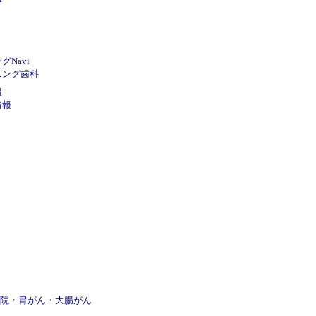
Navi
ニング歯科
報
情報
院
・
胃がん
・
大腸がん