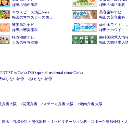
梅田の矯正歯科
梅田の矯正歯科
マウスピース矯正Navi
美容歯科ナビ
梅田のマウスピース矯正
梅田の美容歯科
審美歯科ナビ
歯のホワイトニング
梅田の審美歯科
梅田のホワイト
根管治療ナビ
歯科医院求人情
大阪の根管治療
梅田の歯科求人
IST in Osaka DUO specialists dental clinic Osaka
抜歯しない治療
>
抜かない治療
級弁当大阪
>
開運弁当
>
ステーキ弁当 大阪
>
焼肉弁当 大阪
 茨木
・
乳腺外科
・
消化器科
・
リハビリテーション科
・
スポーツ整形外科
・
入