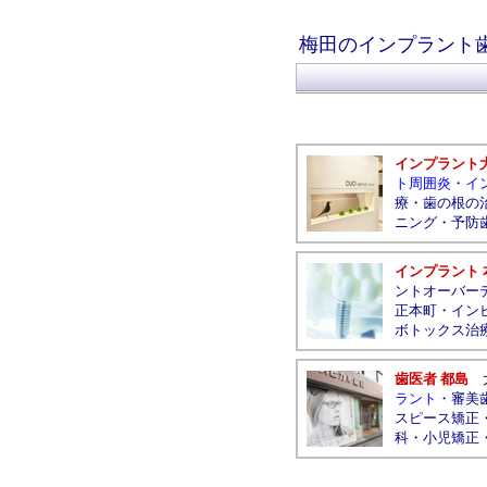
梅田のインプラント
インプラント
ト周囲炎
・
イ
療
・
歯の根の
ニング
・
予防
インプラント 
ントオーバー
正本町
・
イン
ボトックス治
歯医者 都島
ラント
・
審美
スピース矯正
科
・
小児矯正