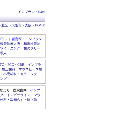
インプラントNavi
＞
北区
＞
大阪市
＞
大阪
＞
HOME
プラント認定医
・
インプラン
根管治療大阪
・
精密根管治
ワイトニング
・
歯のクリー
求人
TG
・
FGG
・
GBR
・
インプラ
・
矯正歯科
・
マウスピース矯
・
小児歯科
・
セラミック
・
ング
駅より
医院案内
インプ
グ
・
インビザライン
・
マウ
外科
・
親知らず
・
矯正歯