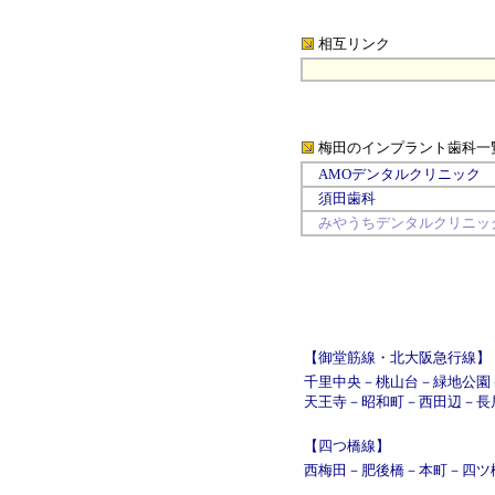
相互リンク
梅田のインプラント歯科
一
AMOデンタルクリニック
須田歯科
みやうちデンタルクリニッ
【御堂筋線・北大阪急行線】
千里中央
－
桃山台
－
緑地公園
天王寺
－
昭和町
－
西田辺
－
長
【四つ橋線】
西梅田
－
肥後橋
－
本町
－
四ツ