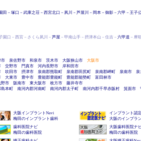
園田
－
塚口
－
武庫之荘
－
西宮北口
－
夙川
－
芦屋川
－
岡本
－
御影
－
六甲
－
王子
子園口－西宮－さくら夙川－
芦屋
－甲南山手－摂津本山－住吉－
六甲道
－摩
津市
泉佐野市
和泉市
茨木市
大阪狭山市
大阪市
市
交野市
門真市
河内長野市
岸和田市
市
吹田市
摂津市
泉南郡熊取町
泉南郡田尻町
泉南郡岬町
泉南市
泉
市
大東市
豊中市
豊能郡豊能町
豊能郡能勢町
富田林市
曳野市
阪南市
東大阪市
枚方市
藤井寺市
郡島本町
南河内郡河南町
南河内郡太子町
南河内郡千早赤阪村
箕面市
大阪インプラントNavi
インプラント認
梅田のインプラント歯科
大阪のインプラ
歯科医院ナビ
大阪歯科医院ナ
梅田の歯科医院
梅田の歯科医院
矯正歯科ナビ
大阪矯正歯科Nav