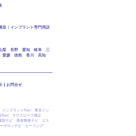
阪
構造
｜
インプラント専門用語
山梨
長野
愛知
岐阜
三
愛媛
徳島
香川
高知
示
｜
お問合せ
インプラントNavi
東京イン
avi
マウスピース矯正
体院ナビ
美容整体ナビ
エス
ーサロンナビ
ヒーリング