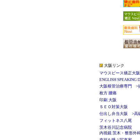
大阪リンク
マウスピース矯正大阪
ENGLISH SPEAKING DENT
大阪根管治療専門
>
枚方 腰痛
印刷 大阪
ＳＥＯ対策大阪
仕出し弁当大阪
>
高
フィットネス八尾
茨木谷川記念病院
内視鏡 茨木
・
整形外科
幸福を呼ぶ写真家