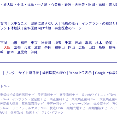
・
新大阪
・
中津
・
福島
・
中之島
・
心斎橋
・
難波
・
天王寺
・
吹田
・
高槻
・
東大
る質問
｜
大事なこと
｜
治療に適さない人
｜
治療の流れ
｜
インプラントの種類と
プラント体験談
｜
歯科医師向け情報
｜
再生医療のページ
宮城
山形
福島
東京
神奈川
埼玉
千葉
茨城
群馬
栃木
静岡
井
大阪
京都
兵庫
滋賀
奈良
和歌山
岡山
広島
山口
鳥取
島根
宮崎
熊本
鹿児島
沖縄
）
｜
リンク
｜
サイト運営者
｜
歯科医院のSEO
｜
Yahoo上位表示
｜
Google上位表
Navi
東横線沿線歯科医院ナビ
美容歯科ナビ
審美歯科ナビ
歯のホワイトニングNavi
Navi
インプラント認定医ナビ
矯正歯科ナビ
東京矯正歯科Navi
大阪矯正歯科N
医院求人情報
耳鼻咽喉科ナビ
美容外科ナビ
マッサージNavi
鍼灸院ナビ
整
Navi
フェイシャルエステNavi
脱毛LINK
結婚式場ナビ
結婚相談ナビ
ヘア
運の社
銀座Navi
動画ナビ
フレンドブック