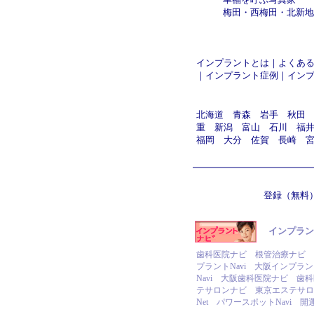
梅田
・
西梅田
・
北新地
インプラントとは
｜
よくあ
｜
インプラント症例
｜
イン
北海道
青森
岩手
秋田
重
新潟
富山
石川
福
福岡
大分
佐賀
長崎
登録（無料
インプラント
歯科医院ナビ
根管治療ナビ
プラントNavi
大阪インプラント
Navi
大阪歯科医院ナビ
歯科
テサロンナビ
東京エステサロン
Net
パワースポットNavi
開