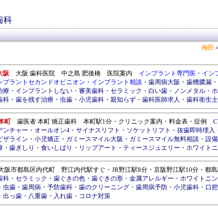
歯科
梅田
大阪
大阪 歯科医院
中之島
肥後橋
医院案内
インプラント専門医
・
イン
ンプラントセカンドオピニオン
・
インプラント相談
・
歯周病大阪
・
歯槽膿漏
・
治療
・
インプラントしない
・
審美歯科
・
セラミック
・
白い歯
・
ノンメタル
・
ホ
歯科
・
歯を残す治療
・
虫歯
・
小児歯科
・
親知らず
・
歯科医師求人
・
歯科衛生士
本町
歯医者 本町 矯正歯科
本町駅1分
・
クリニック案内
・
料金表
・
症例
C
デンチャー
・
オールオン4
・
サイナスリフト
・
ソケットリフト
・
抜歯即時埋入
ビザライン
・
小児矯正
・
ガミースマイル大阪
・
ガミースマイル無料相談
・
設備
療
・
歯ぎしり
・
食いしばり
・
リップアート
・
ティースジュエリー
・
ホワイトニ
大阪市都島区内代町
野江内代駅
すぐ・
JR野江駅
8分・
京阪野江駅
10分・
都島
歯科
・
セラミック
・
歯ぐきの色
・
歯ぐきの形
・
金属アレルギー
・
ホワイトニン
・
虫歯
・
歯周病
・
予防歯科
・
歯のクリーニング
・
歯周病予防
・
小児歯科
・
口腔
・
出っ歯
・
八重歯
・
入れ歯
・
コロナ対策