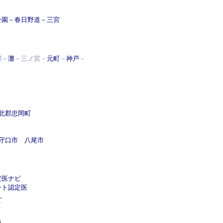
公園
－
春日野道
－
三宮
耶－
灘
－三ノ宮－
元町
－
神戸
－
北郡忠岡町
守口市
八尾市
定医ナビ
ント認定医
ビ
i