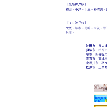
【阪急神戸線】
梅田
－
中津
－
十三
－
神崎川
－
【ＪＲ神戸線】
大阪
－塚本－尼崎－立花－甲
兵庫－
池田市
泉大
貝塚市
柏原
堺市
四條畷
高石市
高槻
寝屋川市
羽
松原市
三島