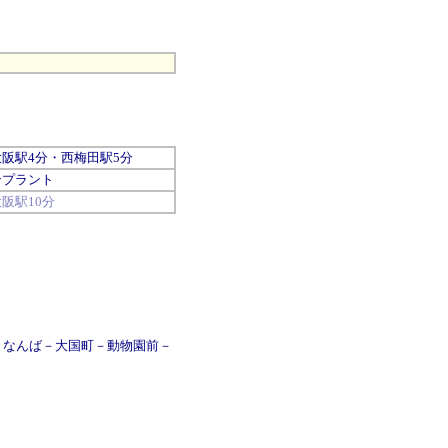
大阪
駅4分・
西梅田
駅5分
ンプラント
大阪
駅10分
－
なんば
－
大国町
－
動物園前
－