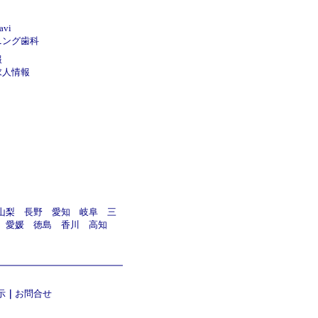
vi
ニング歯科
報
求人情報
山梨
長野
愛知
岐阜
三
愛媛
徳島
香川
高知
示
｜
お問合せ