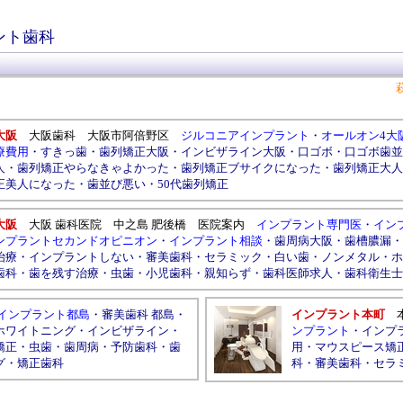
ント歯科
大阪
大阪歯科
大阪市阿倍野区
ジルコニアインプラント
・
オールオン4大
療費用
・
すきっ歯
・
歯列矯正大阪
・
インビザライン大阪
・
口ゴボ
・
口ゴボ歯並
人
・
歯列矯正やらなきゃよかった
・
歯列矯正ブサイクになった
・
歯列矯正大人
正美人になった
・
歯並び悪い
・
50代歯列矯正
大阪
大阪 歯科医院
中之島
肥後橋
医院案内
インプラント専門医
・
イン
ンプラントセカンドオピニオン
・
インプラント相談
・
歯周病大阪
・
歯槽膿漏
・
治療
・
インプラントしない
・
審美歯科
・
セラミック
・
白い歯
・
ノンメタル
・
ホ
歯科
・
歯を残す治療
・
虫歯
・
小児歯科
・
親知らず
・
歯科医師求人
・
歯科衛生士
インプラント都島
・
審美歯科 都島
・
インプラント本町
ホワイトニング
・
インビザライン
・
ンプラント
・
インプ
矯正
・
虫歯
・
歯周病
・
予防歯科
・
歯
用
・
マウスピース矯
グ
・
矯正歯科
科
・
審美歯科
・
セラ