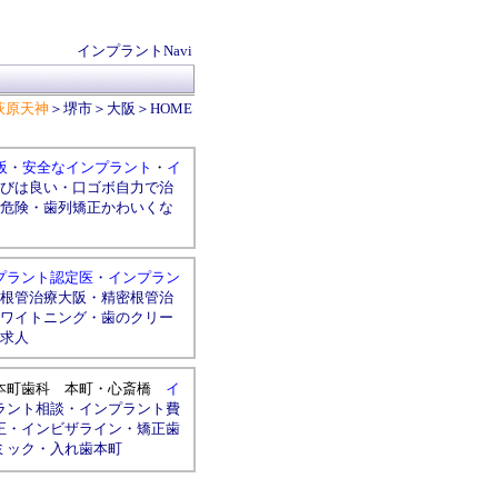
インプラントNavi
萩原天神
＞
堺市
＞
大阪
＞
HOME
阪
・
安全なインプラント
・
イ
びは良い
・
口ゴボ自力で治
危険
・
歯列矯正かわいくな
プラント認定医
・
インプラン
根管治療大阪
・
精密根管治
ワイトニング
・
歯のクリー
求人
本町歯科
本町
・
心斎橋
イ
ラント相談
・
インプラント費
正
・
インビザライン
・
矯正歯
ミック
・
入れ歯本町