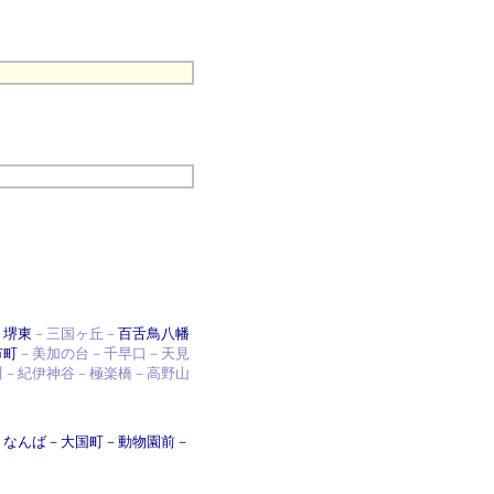
－
堺東
－三国ヶ丘－
百舌鳥八幡
市町
－美加の台－千早口－天見
川－紀伊神谷－極楽橋－高野山
－
なんば
－
大国町
－
動物園前
－