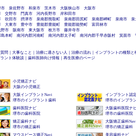
津市
泉佐野市
和泉市
茨木市
大阪狭山市
大阪市
市
交野市
門真市
河内長野市
岸和田市
市
吹田市
摂津市
泉南郡熊取町
泉南郡田尻町
泉南郡岬町
泉南市
泉
市
大東市
豊中市
豊能郡豊能町
豊能郡能勢町
富田林市
曳野市
阪南市
東大阪市
枚方市
藤井寺市
郡島本町
南河内郡河南町
南河内郡太子町
南河内郡千早赤阪村
箕面市
る質問
｜
大事なこと
｜
治療に適さない人
｜
治療の流れ
｜
インプラントの種類と
プラント体験談
｜
歯科医師向け情報
｜
再生医療のページ
小児矯正ナビ
大阪の小児矯正
大阪インプラントNavi
インプラント認
堺市のインプラント歯科
堺市のインプラ
歯科医院ナビ
大阪歯科医院ナ
堺市の歯科医院
堺市の歯科医院
矯正歯科ナビ
大阪矯正歯科Nav
堺市の矯正歯科
堺市の矯正歯科
マウスピース矯正Navi
美容歯科ナビ