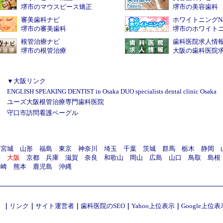
堺市のマウスピース矯正
堺市の美容歯科
審美歯科ナビ
ホワイトニングNa
堺市の審美歯科
堺市のホワイト
根管治療ナビ
歯科医院求人情
堺市の根管治療
大阪の歯科医院
▼大阪リンク
ENGLISH SPEAKING DENTIST in Osaka DUO specialists dental clinic Osaka
ユーズ大阪根管治療専門歯科医院
守口市訪問看護ベーグル
宮城
山形
福島
東京
神奈川
埼玉
千葉
茨城
群馬
栃木
静岡
井
大阪
京都
兵庫
滋賀
奈良
和歌山
岡山
広島
山口
鳥取
島根
宮崎
熊本
鹿児島
沖縄
）
｜
リンク
｜
サイト運営者
｜
歯科医院のSEO
｜
Yahoo上位表示
｜
Google上位表