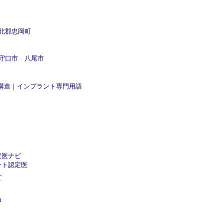
北郡忠岡町
守口市
八尾市
構造
｜
インプラント専門用語
定医ナビ
ント認定医
ビ
i