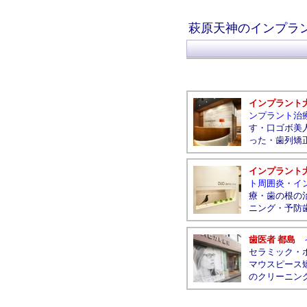
萩原天神のインプラ
インプラント
ンプラント治
す
・
口ゴボ美
った
・
歯列矯
インプラント
ト周囲炎
・
イ
療
・
歯の根の
ニング
・
予防
歯医者 都島
セラミック
・
マウスピース
のクリーニン