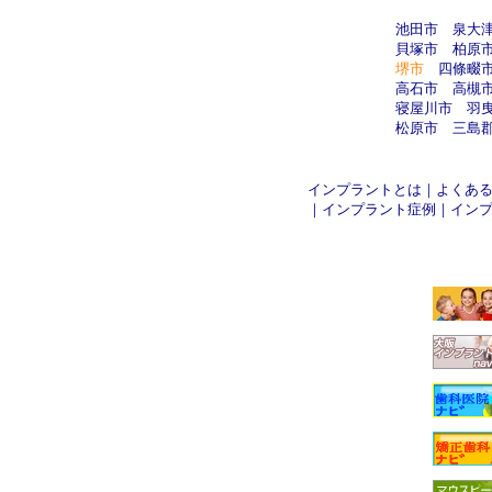
池田市
泉大
貝塚市
柏原
堺市
四條畷
高石市
高槻
寝屋川市
羽
松原市
三島
インプラントとは
｜
よくあ
｜
インプラント症例
｜
イン