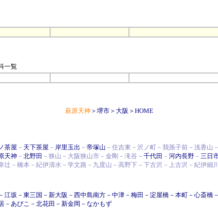
科
一覧
萩原天神
＞
堺市
＞
大阪
＞
HOME
ノ茶屋
－
天下茶屋
－
岸里玉出
－
帝塚山
－住吉東－沢ノ町－我孫子前－浅香山
原天神
－
北野田
－狭山－大阪狭山市－金剛－滝谷－
千代田
－
河内長野
－
三日
幸辻－橋本－紀伊清水－学文路－九度山－高野下－下古沢－上古沢－紀伊細
－
江坂
－
東三国
－
新大阪
－
西中島南方
－
中津
－
梅田
－
淀屋橋
－
本町
－
心斎橋
居
－
あびこ
－
北花田
－
新金岡
－
なかもず