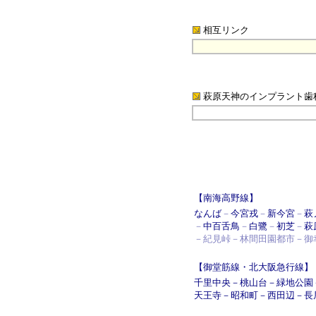
相互リンク
萩原天神のインプラント歯
【南海高野線】
なんば
－
今宮戎
－
新今宮
－
萩
－
中百舌鳥
－
白鷺
－
初芝
－
萩
－紀見峠－林間田園都市－御
【御堂筋線・北大阪急行線】
千里中央
－
桃山台
－
緑地公園
天王寺
－
昭和町
－
西田辺
－
長