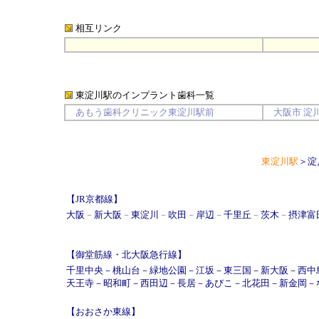
相互リンク
東淀川駅のインプラント歯科一覧
あもう歯科クリニック東淀川駅前
大阪市
淀
東淀川駅
＞
淀
【JR京都線】
大阪
－
新大阪
－
東淀川
－
吹田
－
岸辺
－
千里丘
－
茨木
－
摂津富
【御堂筋線・北大阪急行線】
千里中央
－
桃山台
－
緑地公園
－
江坂
－
東三国
－
新大阪
－
西中
天王寺
－
昭和町
－
西田辺
－
長居
－
あびこ
－
北花田
－
新金岡
－
【おおさか東線】