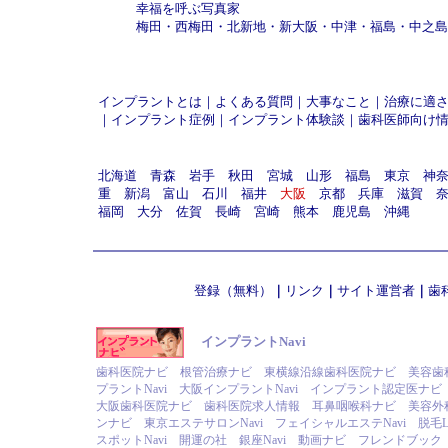
幸福を呼ぶ写真家
梅田
・
西梅田
・
北新地
・
新大阪
・
中津
・
福島
・
中之島
インプラントとは
｜
よくある質問
｜
大事なこと
｜
治療に適
｜
インプラント症例
｜
インプラント体験談
｜
歯科医師向け
北海道
青森
岩手
秋田
宮城
山形
福島
東京
神
重
新潟
富山
石川
福井
大阪
京都
兵庫
滋賀
福岡
大分
佐賀
長崎
宮崎
熊本
鹿児島
沖縄
登録（無料）
｜
リンク
｜
サイト運営者
｜
歯
インプラントNavi
歯科医院ナビ
根管治療ナビ
東横線沿線歯科医院ナビ
美容歯
プラントNavi
大阪インプラントNavi
インプラント認定医ナビ
大阪歯科医院ナビ
歯科医院求人情報
耳鼻咽喉科ナビ
美容外
ンナビ
東京エステサロンNavi
フェイシャルエステNavi
脱毛L
スポットNavi
開運の社
銀座Navi
動画ナビ
フレンドブック