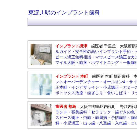
東淀川駅のインプラント歯科
インプラント摂津
歯医者 千里丘
大阪府摂
ルガイド
・
安全性の高いインプラント手術
・
ピース矯正無料相談
・
マウスピース矯正セカ
マイル大阪
・
歯茎
・
ホワイトニング
・
一般歯
インプラント 本町
歯医者 本町 矯正歯科
ントオーバーデンチャー
・
オールオン4
・
サイ
正本町
・
インビザライン
・
小児矯正
・
ガミー
ボトックス治療
・
歯ぎしり
・
食いしばり
・
リ
歯医者 都島
大阪市都島区内代町
野江内代
ラント
・
審美歯科
・
セラミック
・
歯ぐきの色
スピース矯正
・
虫歯
・
歯周病
・
予防歯科
・
歯
科
・
小児矯正
・
出っ歯
・
八重歯
・
入れ歯
・
コ