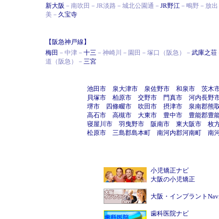
新大阪
－南吹田－JR淡路－城北公園通－
JR野江
－鴫野－放出
美－
久宝寺
【阪急神戸線】
梅田
－
中津
－
十三
－
神崎川
－
園田
－
塚口（阪急）
－
武庫之荘
道（阪急）
－
三宮
池田市
泉大津市
泉佐野市
和泉市
茨木
貝塚市
柏原市
交野市
門真市
河内長野
堺市
四條畷市
吹田市
摂津市
泉南郡熊
高石市
高槻市
大東市
豊中市
豊能郡豊
寝屋川市
羽曳野市
阪南市
東大阪市
枚
松原市
三島郡島本町
南河内郡河南町
南
小児矯正ナビ
大阪の小児矯正
大阪・インプラントNav
歯科医院ナビ