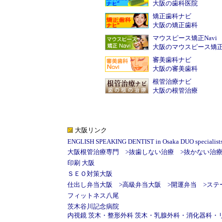
大阪の歯科医院
矯正歯科ナビ
大阪の矯正歯科
マウスピース矯正Navi
大阪のマウスピース矯
審美歯科ナビ
大阪の審美歯科
根管治療ナビ
大阪の根管治療
大阪リンク
ENGLISH SPEAKING DENTIST in Osaka DUO specialists d
大阪根管治療専門
>
抜歯しない治療
>
抜かない治
印刷 大阪
ＳＥＯ対策大阪
仕出し弁当大阪
>
高級弁当大阪
>
開運弁当
>
ステ
フィットネス八尾
茨木谷川記念病院
内視鏡 茨木
・
整形外科 茨木
・
乳腺外科
・
消化器科
・