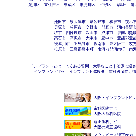
淀川区
東住吉区
東成区
東淀川区
平野区
福島区
港
池田市
泉大津市
泉佐野市
和泉市
茨木
貝塚市
柏原市
交野市
門真市
河内長野
堺市
四條畷市
吹田市
摂津市
泉南郡熊
高石市
高槻市
大東市
豊中市
豊能郡豊
寝屋川市
羽曳野市
阪南市
東大阪市
枚
松原市
三島郡島本町
南河内郡河南町
南
インプラントとは
｜
よくある質問
｜
大事なこと
｜
治療に適
｜
インプラント症例
｜
インプラント体験談
｜
歯科医師向け
大阪・インプラントNav
歯科医院ナビ
大阪の歯科医院
矯正歯科ナビ
大阪の矯正歯科
マウスピース矯正Navi