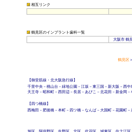
相互リンク
鶴見区のインプラント歯科
一覧
大阪市
鶴
鶴見区
【御堂筋線・北大阪急行線】
千里中央
－
桃山台
－
緑地公園
－
江坂
－
東三国
－
新大阪
－
西中
天王寺
－
昭和町
－
西田辺
－
長居
－
あびこ
－
北花田
－
新金岡
－
【四つ橋線】
西梅田
－
肥後橋
－
本町
－
四ツ橋
－
なんば
－
大国町
－
花園町
－
旭区
阿倍野区
生野区
北区
此花区
城東区
住之江区