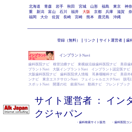
北海道
青森
岩手
秋田
宮城
山形
福島
東京
神
重
新潟
富山
石川
福井
大阪
京都
兵庫
滋賀
福岡
大分
佐賀
長崎
宮崎
熊本
鹿児島
沖縄
登録（無料）
｜
リンク
｜
サイト運営者
｜
歯
インプラントNavi
歯科医院ナビ
根管治療ナビ
東横線沿線歯科医院ナビ
美容歯
プラントNavi
大阪インプラントNavi
インプラント認定医ナビ
大阪歯科医院ナビ
歯科医院求人情報
耳鼻咽喉科ナビ
美容外
ンナビ
東京エステサロンNavi
フェイシャルエステNavi
脱毛L
スポットNavi
開運の社
銀座Navi
動画ナビ
フレンドブック
サイト運営者 ：
イン
クジャパン
・
歯科検索サイト販売
・
歯科医院コン