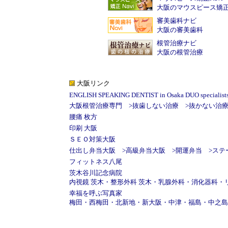
大阪のマウスピース矯
審美歯科ナビ
大阪の審美歯科
根管治療ナビ
大阪の根管治療
大阪リンク
ENGLISH SPEAKING DENTIST in Osaka DUO specialists d
大阪根管治療専門
>
抜歯しない治療
>
抜かない治
腰痛 枚方
印刷 大阪
ＳＥＯ対策大阪
仕出し弁当大阪
>
高級弁当大阪
>
開運弁当
>
ステ
フィットネス八尾
茨木谷川記念病院
内視鏡 茨木
・
整形外科 茨木
・
乳腺外科
・
消化器科
・
幸福を呼ぶ写真家
梅田
・
西梅田
・
北新地
・
新大阪
・
中津
・
福島
・
中之島