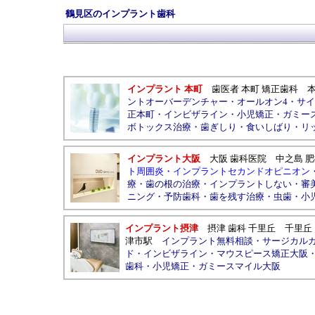
鶴見区のインプラント歯科
インプラント 本町
歯医者 本町 矯正歯科
ントオーバーデンチャー
・
オールオン4
・
サイ
正本町
・
インビザライン
・
小児矯正
・
ガミー
ボトックス治療
・
歯ぎしり
・
食いしばり
・
リ
インプラント大阪
大阪 歯科医院
中之島
肥
ト周囲炎
・
インプラントセカンドオピニオン
療
・
歯の根の治療
・
インプラントしない
・
審
ニング
・
予防歯科
・
歯を残す治療
・
虫歯
・
小
インプラント摂津
摂津 歯科 千里丘
千里丘
津市駅
インプラント無料相談
・
サージカル
ド
・
インビザライン
・
マウスピース矯正大阪
歯科
・
小児矯正
・
ガミースマイル大阪